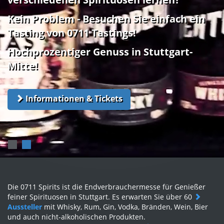
verschiedenen Spirituosen lernen?
Kein Problem - Besuchen Sie einfach ein
Tasting von 0711 Tastings!
Hochprozentiger Genuss in Stuttgart-
Mitte!
Informationen & Tickets
Die 0711 Spirits ist die Endverbrauchermesse für Genießer
feiner Spirituosen in Stuttgart. Es erwarten Sie über 60
Aussteller
mit Whisky, Rum, Gin, Vodka, Bränden, Wein, Bier
und auch nicht-alkoholischen Produkten.